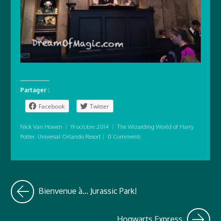
Partager :
Facebook
Twitter
Nick Van Howen
|
19 octobre 2014
|
The Wizarding World of Harry
Potter
,
Universal Orlando Resort
|
0 Comments
Bienvenue à… Jurassic Park!
Hogwarts Express